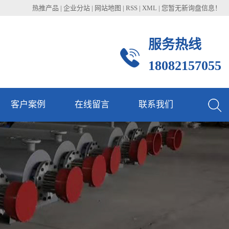
热推产品
|
企业分站
|
网站地图
|
RSS
|
XML
|
您暂无新询盘信息！
服务热线
18082157055
客户案例
在线留言
联系我们