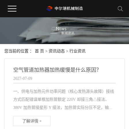
您当前的位置 ：
首 页
>
资讯动态
>
行业资讯
空气管道加热器加热缓慢是什么原因？
2027-07-09
一、供电与加热元件功率问题（核心发热源头故障）接线
方式匹配错误单根加热管额定 220V 却接三角△接法、
380V 加热管接星形 Y 接法，加热管实际分压不足，输...
了解详情 +