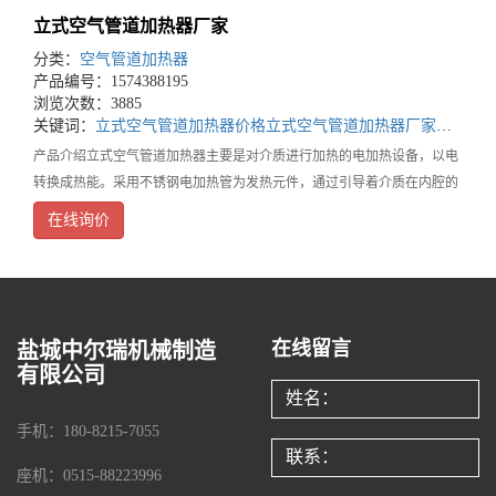
立式空气管道加热器厂家
分类：
空气管道加热器
产品编号：1574388195
浏览次数：3885
关键词：
立式空气管道加热器价格
立式空气管道加热器厂家
立式空
产品介绍立式空气管道加热器主要是对介质进行加热的电加热设备，以电
转换成热能。采用不锈钢电加热管为发热元件，通过引导着介质在内腔的
滞留时间，从而使介质充分受热均匀，提高热交换，在工作时，高温循环
在线询价
系统内部具有绝缘导热性能良好的氧化镁铝，管口两端
在线留言
盐城中尔瑞机械制造
有限公司
手机：180-8215-7055
座机：0515-88223996